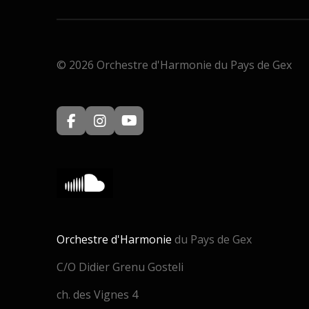
© 2026 Orchestre d'Harmonie du Pays de Gex
F
I
Y
a
n
o
c
s
u
e
t
T
b
a
u
o
g
b
o
r
e
k
a
m
Orchestre d'Harmonie
du
Pays de Gex
C/O Didier Grenu Gosteli
ch. des Vignes 4